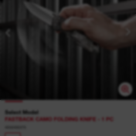
Select Model
FASTBACK CAMO FOLDING KNIFE - 1 PC
4932492375