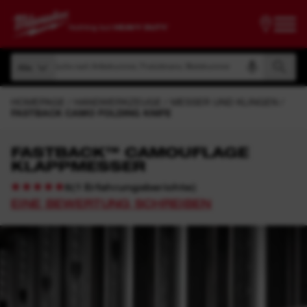
Suche nach Artikelnummer, Produktname, Modelnummer
Alle
Suche nach Artikelnummer, Produktname, Modelnummer
Alle
HOMEPAGE
HANDWERKZEUGE
MESSER UND KLINGEN
FASTBACK CAMO FOLDING KNIFE
FASTBACK™ CAMOUFLAGE
KLAPPMESSER
(
1
Erfahrungsberichte
)
5
EINE BEWERTUNG SCHREIBEN