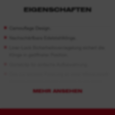
EIGENSCHAFTEN
Camouflage Design.
Nachschärfbare Edelstahlklinge.
Liner-Lock Sicherheitsverriegelung sichert die
Klinge in geöffneter Position.
Gürtelclip für einfache Aufbewahrung.
Öse zur leichten Fixierung an einer Milwaukee®
Werkzeugsicherung bei Arbeiten in der Höhe.
MEHR ANSEHEN