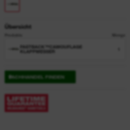
Übersicht
Produkte
Menge
FASTBACK™CAMOUFLAGE
1
KLAPPMESSER
FACHHANDEL FINDEN