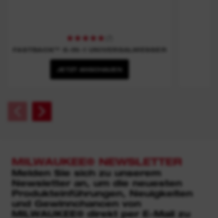
(
7
)
FASTBACK™ 6-IN-1 UNIVERSALMESSER
JETZT ANSCHAUEN
MILWAUKEE® NEWSLETTER
Melden Sie sich zu unserem
Newsletter an, um die neuesten
Produkteinführungen, Neuigkeiten
und Gewinnchancen von
MILWAUKEE® direkt per E-Mail zu