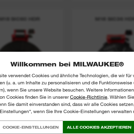
M18 SIC60 HDR
M18 SIC36 HD
Willkommen bei MILWAUKEE®
te verwendet Cookies und ähnliche Technologien, die wir für
n (u. a. um Inhalte zu personalisieren und die Funktionsweise
rn), wenn Sie unsere Website besuchen. Weitere Informationen
n Cookies finden Sie in unserer
Cookie-Richtlinie
. Wählen Sie
enn Sie damit einverstanden sind, dass wir alle Cookies setzen
Einstellungen“, wenn Sie Ihre Cookie-Einstellungen verwalten
M18™ AKKU-
M18™ AKKU-
LINSPEKTIONSKAMER
KANALINSPEKTIONS
A 60M
A 36M
COOKIE-EINSTELLUNGEN
ALLE COOKIES AKZEPTIEREN