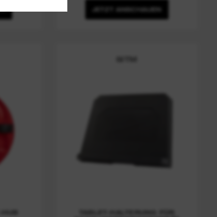
EN
JETZT ANSCHAUEN
SITM
-HUB
TABLET-HALTERUNG FÜR