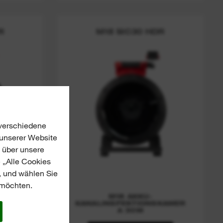
R
M18 SIC30 HDR
 verschiedene
 unserer Website
 über unsere
 „Alle Cookies
, und wählen Sie
 möchten.
M18 AKKU-
KAMER
KANALINSPEKTIONSKAMER
A 30M