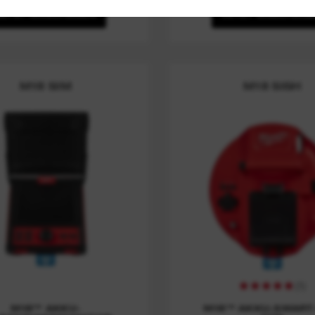
JETZT ANSCHAUEN
JETZT ANSCHAU
M18 SIM
M18 SISH
(
1
)
M18™ AKKU-
M18™ AKKU-SMART