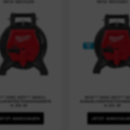
M12 SICO26
M12 SICO20
™ ONE-KEY™ AKKU-
M12™ ONE-KEY™ A
LINSPEKTIONSKAMER
KANALINSPEKTIONS
A 26 M
A 20 M
JETZT ANSCHAUEN
JETZT ANSCHAU