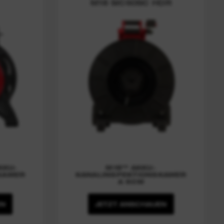
M18 SIC60SC HDR
KKU-
M18™ AKKU-
KAMER
KANALINSPEKTIONSKAMER
A 60M
EN
JETZT ANSCHAUEN