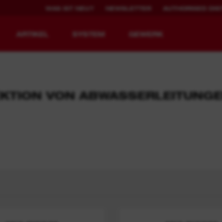
WAS IST NEU?
NEWSLETTER
AUTHORISED DIS
ARTIKEL
SYSTEM
GEWERK
EKTION VON ABWASSERLEITUNG
IERT.
WERKZEUGE NEU
2.000X WIEDER
DEFINIERT.
AUFLADBAR
MX FUEL™ Akku-Baugeräte
REDLITHIUM™ USB
MX FUEL™ FORGE™