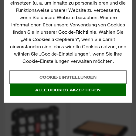
einsetzen (u. a. um Inhalte zu personalisieren und die
Funktionsweise unserer Website zu verbessern),
wenn Sie unsere Website besuchen. Weitere
Informationen über unsere Verwendung von Cookies
finden Sie in unserer
Cookie-Richtlinie
. Wählen Sie
„Alle Cookies akzeptieren“, wenn Sie damit
(
3
)
(
2
)
einverstanden sind, dass wir alle Cookies setzen, und
PACKOUT™ KÜHLBOX
PACKOUT™
wählen Sie „Cookie-Einstellungen“, wenn Sie Ihre
KÜHLTASCHE
Cookie-Einstellungen verwalten möchten.
JETZT ANSCHAUEN
JETZT ANSCHAUEN
COOKIE-EINSTELLUNGEN
ALLE COOKIES AKZEPTIEREN
Packout Mounting Plate
Packout Customisable
Work Surface